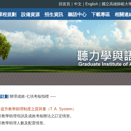
回首頁
｜
中文
｜
English
｜
國立高雄師範大
課程規劃
設備資源
招生資訊
聽語中心
下載專區
相關連
越計劃
辦理成效-七項考核指標
-----
提升教學助理制度之質與量（T. A. System）
系所教學助理培訓及成效考核辦法之訂定情形。
各系所教學助理人數及配置情形。