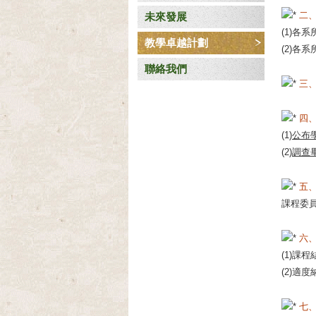
二
未來發展
(1)各
教學卓越計劃
(2)
聯絡我們
三
四
(1)
公布
(2)
調查
五
課程委
六
(1)課
(2)適
七