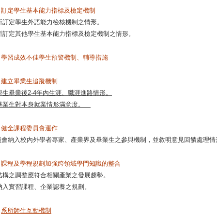
、訂定學生基本能力指標及檢定機制
系所訂定學生外語能力檢核機制之情形。
各系所訂定其他學生基本能力指標及檢定機制之情形。
、學習成效不佳學生預警機制、輔導措施
、建立畢業生追蹤機制
學生畢業後2-4年內生涯、職涯進路情形。
畢業生對本身就業情形滿意度。
、
健全課程委員會運作
員會納入校內外學者專家、產業界及畢業生之參與機制，並敘明意見回饋處理
、課程及學程規劃加強跨領域學門知識的整合
程結構之調整應符合相關產業之發展趨勢。
度納入實習課程、企業認養之規劃。
、
系所師生互動機制