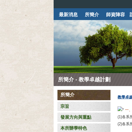
最新消息
所簡介
師資陣容
所簡介 - 教學卓越計劃
所簡介
教學卓
宗旨
一、
發展方向與重點
(1)各
(2)
本所辦學特色