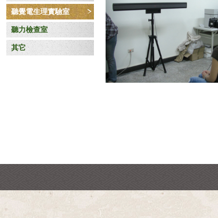
聽覺電生理實驗室
聽力檢查室
其它