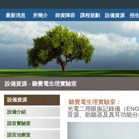
最新消息
所簡介
師資陣容
課程規劃
設備資源
招
設備資源 - 聽覺電生理實驗室
設備資源
聽覺電生理實驗室：
光電二用眼振記錄儀（EN
設備介紹
音源、助聽器及真耳功能分
語音實驗室
語言治療室