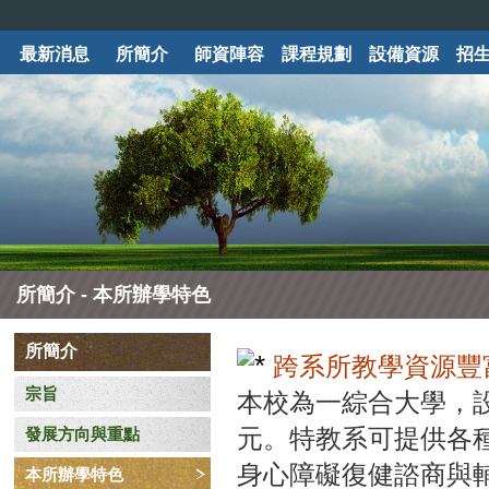
最新消息
所簡介
師資陣容
課程規劃
設備資源
招
所簡介 - 本所辦學特色
所簡介
跨系所教學資源豐
宗旨
本校為一綜合大學，
元。特教系可提供各
發展方向與重點
身心障礙復健諮商與
本所辦學特色