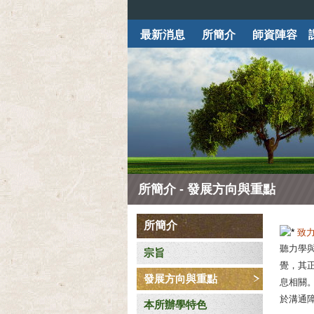
最新消息
所簡介
師資陣容
所簡介 - 發展方向與重點
所簡介
致
聽力學
宗旨
覺，其
發展方向與重點
息相關
於溝通
本所辦學特色