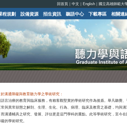
回首頁
｜
中文
｜
English
｜
國立高雄師範大
課程規劃
設備資源
招生資訊
聽語中心
下載專區
相關連
力於溝通障礙與教育聽力學之學術研究：
與語言治療的教育與臨床服務，有賴客觀堅實的學術研究作為後盾。舉凡聽覺、
正常與異常狀態之解剖、生理、生化、行為、病理、臨床及教育之基礎，均與溝
。而溝通輔具之研究、發展、評估更是這門學科的重點。此等學術研究，至今在
障礙的學術研究。