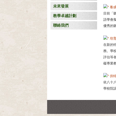
未來發展
養
目前「
教學卓越計劃
語學會
聯絡我們
優秀的
培
在新的
務。學
評估等
礙專業
供
依八十
學校院