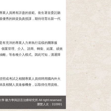
專業人員將有詳盡的規範。衛生署並委託聽
最優秀的師資負責授課，期待培育出新一代
是有充沛的專業人力來執行這樣的團隊服
、個案管理、介入、諮商、轉銜、結案、績效
抽離」等各種介入模式。因此可知，溝通障
證照或考試之相關專業人員得聘用國內外大
師及相關人員進修機會，以取得任用資格。
範大學
聽力學與語言治療研究所
All right reserved.
瀏覽人次：310991