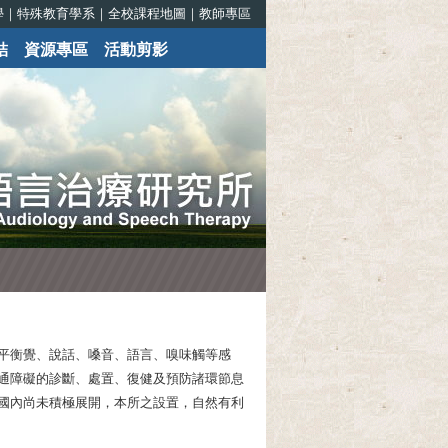
學
｜
特殊教育學系
｜
全校課程地圖
｜
教師專區
結
資源專區
活動剪影
平衡覺、說話、嗓音、語言、嗅味觸等感
通障礙的診斷、處置、復健及預防諸環節息
國內尚未積極展開，本所之設置，自然有利