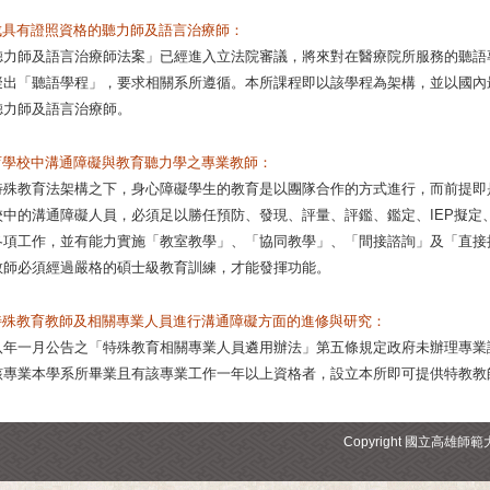
成具有證照資格的聽力師及語言治療師：
聽力師及語言治療師法案」已經進入立法院審議，將來對在醫療院所服務的聽語
擬出「聽語學程」，要求相關系所遵循。本所課程即以該學程為架構，並以國內
聽力師及語言治療師。
育學校中溝通障礙與教育聽力學之專業教師：
特殊教育法架構之下，身心障礙學生的教育是以團隊合作的方式進行，而前提即
校中的溝通障礙人員，必須足以勝任預防、發現、評量、評鑑、鑑定、IEP擬定
各項工作，並有能力實施「教室教學」、「協同教學」、「間接諮詢」及「直接
教師必須經過嚴格的碩士級教育訓練，才能發揮功能。
特殊教育教師及相關專業人員進行溝通障礙方面的進修與研究：
八年一月公告之「特殊教育相關專業人員遴用辦法」第五條規定政府未辦理專業
該專業本學系所畢業且有該專業工作一年以上資格者，設立本所即可提供特教教
Copyright 國立高雄師